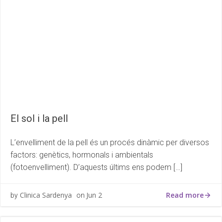
El sol i la pell
L’envelliment de la pell és un procés dinàmic per diversos
factors: genètics, hormonals i ambientals
(fotoenvelliment). D’aquests últims ens podem […]
Read more
Clinica Sardenya
Jun 2
by
on