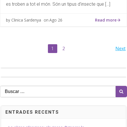
es troben a tot el món. Són un tipus d’insecte que […]
Read more
Clinica Sardenya
Ago 26
by
on
Navegación
Na
Página
2
Next
Página
1
por
po
las
la
entradas
en
Buscar:
ENTRADES RECENTS