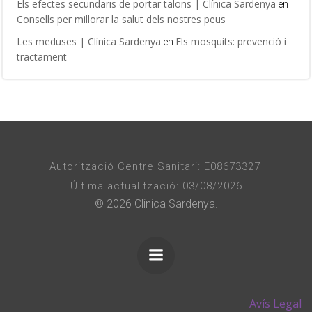
Els efectes secundaris de portar talons | Clínica Sardenya
en
Consells per millorar la salut dels nostres peus
Les meduses | Clínica Sardenya
Els mosquits: prevenció i
en
tractament
Autorització Centre Sanitari: E08673327
Última actualització: 03/08/2026
© 2026 Clinica Sardenya.
Avís Legal