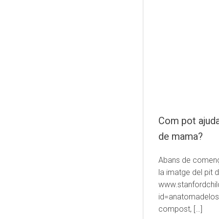
Com pot ajudar
de mama?
Abans de comença
la imatge del pit 
www.stanfordchil
id=anatomadelos
compost, […]